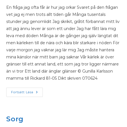
En fråga jag ofta får är hur jag orkar Svaret på den frågan
vet jag ej men trots allt tiden går Många tusentals
stunder jag genomlidit Jag skrikit, gråtit förbannat mitt liv
att jag ännu lever är som ett under Jag har fått lära mig
leva med döden Många är de gånger jag själv längtat dit
men kärleken till de nära och kära blir starkare i nöden För
varje morgon jag vaknar jag lär mig Jag måste hantera
mina känslor när mitt barn jag saknar Vår kärlek är över
gränser till ett annat land, ett som jag tror ligger närmare
än vi tror Ett land där änglar glänser © Gunilla Karlsson
mamma till Rickard 81-05 Dikt skriven 070624
Fortsätt Läsa
Sorg