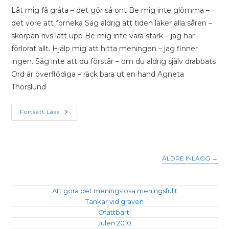
Låt mig få gråta – det gör så ont Be mig inte glömma –
det vore att förneka Säg aldrig att tiden läker alla såren –
skorpan rivs lätt upp Be mig inte vara stark – jag har
förlorat allt. Hjälp mig att hitta meningen – jag finner
ingen. Säg inte att du förstår – om du aldrig själv drabbats
Ord är överflödiga – räck bara ut en hand Agneta
Thorslund
Fortsätt Läsa
ÄLDRE INLÄGG
→
Att göra det meningslösa meningsfullt
Tankar vid graven
Ofattbart!
Julen 2010