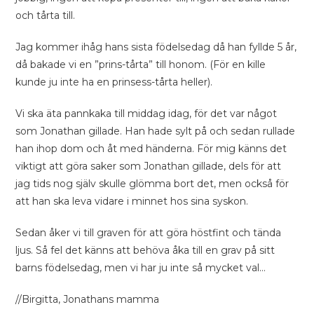
och tårta till.
Jag kommer ihåg hans sista födelsedag då han fyllde 5 år,
då bakade vi en ”prins-tårta” till honom. (För en kille
kunde ju inte ha en prinsess-tårta heller).
Vi ska äta pannkaka till middag idag, för det var något
som Jonathan gillade. Han hade sylt på och sedan rullade
han ihop dom och åt med händerna. För mig känns det
viktigt att göra saker som Jonathan gillade, dels för att
jag tids nog själv skulle glömma bort det, men också för
att han ska leva vidare i minnet hos sina syskon.
Sedan åker vi till graven för att göra höstfint och tända
ljus. Så fel det känns att behöva åka till en grav på sitt
barns födelsedag, men vi har ju inte så mycket val…
//Birgitta, Jonathans mamma