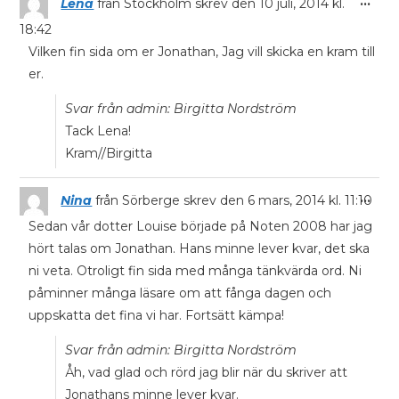
...
Lena
från
Stockholm
skrev den
10 juli, 2014
kl.
18:42
Vilken fin sida om er Jonathan, Jag vill skicka en kram till
er.
Svar från admin: Birgitta Nordström
Tack Lena!
Kram//Birgitta
...
Nina
från
Sörberge
skrev den
6 mars, 2014
kl.
11:10
Sedan vår dotter Louise började på Noten 2008 har jag
hört talas om Jonathan. Hans minne lever kvar, det ska
ni veta. Otroligt fin sida med många tänkvärda ord. Ni
påminner många läsare om att fånga dagen och
uppskatta det fina vi har. Fortsätt kämpa!
Svar från admin: Birgitta Nordström
Åh, vad glad och rörd jag blir när du skriver att
Jonathans minne lever kvar.