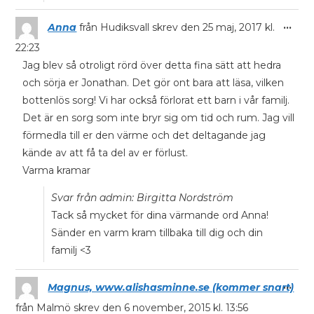
...
Anna
från
Hudiksvall
skrev den
25 maj, 2017
kl.
22:23
Jag blev så otroligt rörd över detta fina sätt att hedra
och sörja er Jonathan. Det gör ont bara att läsa, vilken
bottenlös sorg! Vi har också förlorat ett barn i vår familj.
Det är en sorg som inte bryr sig om tid och rum. Jag vill
förmedla till er den värme och det deltagande jag
kände av att få ta del av er förlust.
Varma kramar
Svar från admin: Birgitta Nordström
Tack så mycket för dina värmande ord Anna!
Sänder en varm kram tillbaka till dig och din
familj <3
...
Magnus, www.alishasminne.se (kommer snart)
från
Malmö
skrev den
6 november, 2015
kl.
13:56