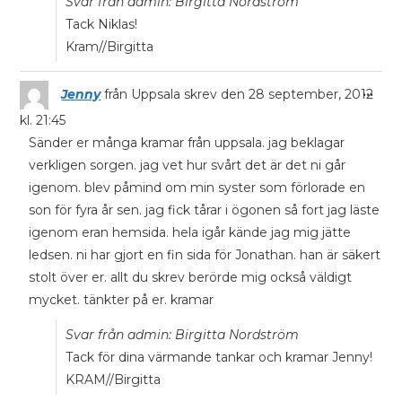
Svar från admin: Birgitta Nordström
Tack Niklas!
Kram//Birgitta
...
Jenny
från
Uppsala
skrev den
28 september, 2012
kl.
21:45
Sänder er många kramar från uppsala. jag beklagar
verkligen sorgen. jag vet hur svårt det är det ni går
igenom. blev påmind om min syster som förlorade en
son för fyra år sen. jag fick tårar i ögonen så fort jag läste
igenom eran hemsida. hela igår kände jag mig jätte
ledsen. ni har gjort en fin sida för Jonathan. han är säkert
stolt över er. allt du skrev berörde mig också väldigt
mycket. tänkter på er. kramar
Svar från admin: Birgitta Nordström
Tack för dina värmande tankar och kramar Jenny!
KRAM//Birgitta