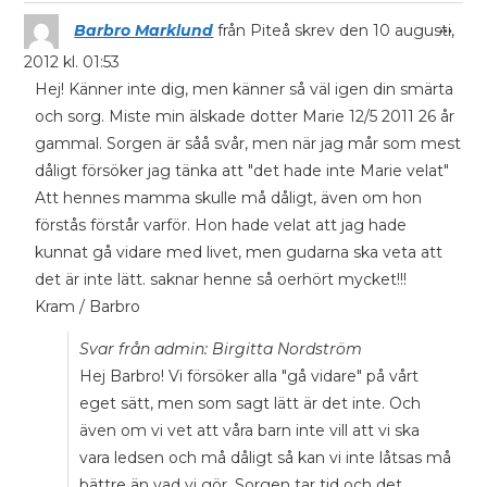
...
Barbro Marklund
från
Piteå
skrev den
10 augusti,
2012
kl.
01:53
Hej! Känner inte dig, men känner så väl igen din smärta
och sorg. Miste min älskade dotter Marie 12/5 2011 26 år
gammal. Sorgen är såå svår, men när jag mår som mest
dåligt försöker jag tänka att "det hade inte Marie velat"
Att hennes mamma skulle må dåligt, även om hon
förstås förstår varför. Hon hade velat att jag hade
kunnat gå vidare med livet, men gudarna ska veta att
det är inte lätt. saknar henne så oerhört mycket!!!
Kram / Barbro
Svar från admin: Birgitta Nordström
Hej Barbro! Vi försöker alla "gå vidare" på vårt
eget sätt, men som sagt lätt är det inte. Och
även om vi vet att våra barn inte vill att vi ska
vara ledsen och må dåligt så kan vi inte låtsas må
bättre än vad vi gör. Sorgen tar tid och det