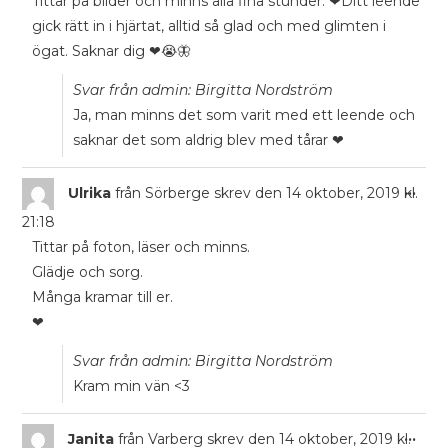
Tittar på bilder och minns alla fina stunder. ❤Ditt leende
gick rätt in i hjärtat, alltid så glad och med glimten i
ögat. Saknar dig ❤😭🦋
Svar från admin: Birgitta Nordström
Ja, man minns det som varit med ett leende och
saknar det som aldrig blev med tårar ❤
...
Ulrika
från
Sörberge
skrev den
14 oktober, 2019
kl.
21:18
Tittar på foton, läser och minns.
Glädje och sorg.
Många kramar till er.
❤
Svar från admin: Birgitta Nordström
Kram min vän <3
...
Janita
från
Varberg
skrev den
14 oktober, 2019
kl.