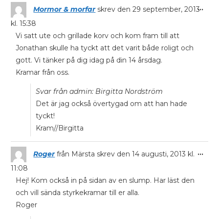
...
Mormor & morfar
skrev den
29 september, 2013
kl.
15:38
Vi satt ute och grillade korv och kom fram till att
Jonathan skulle ha tyckt att det varit både roligt och
gott. Vi tänker på dig idag på din 14 årsdag.
Kramar från oss.
Svar från admin: Birgitta Nordström
Det är jag också övertygad om att han hade
tyckt!
Kram//Birgitta
...
Roger
från
Märsta
skrev den
14 augusti, 2013
kl.
11:08
Hej! Kom också in på sidan av en slump. Har läst den
och vill sända styrkekramar till er alla.
Roger