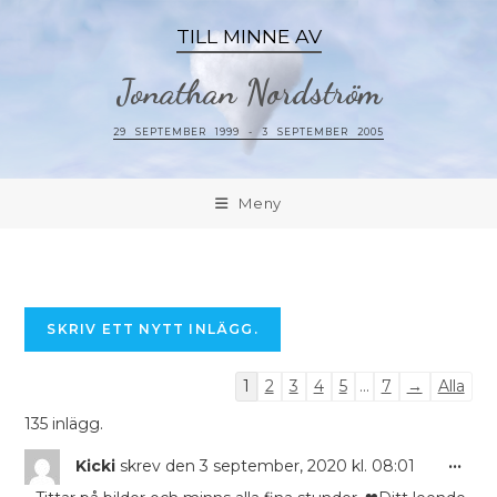
TILL MINNE AV
Jonathan Nordström
29 SEPTEMBER 1999 - 3 SEPTEMBER 2005
Meny
1
2
3
4
5
...
7
→
Alla
135 inlägg.
...
Kicki
skrev den
3 september, 2020
kl.
08:01