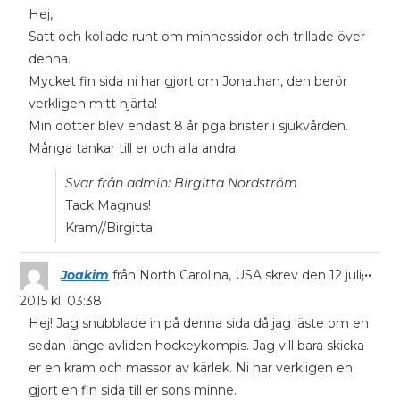
Hej,
Satt och kollade runt om minnessidor och trillade över
denna.
Mycket fin sida ni har gjort om Jonathan, den berör
verkligen mitt hjärta!
Min dotter blev endast 8 år pga brister i sjukvården.
Många tankar till er och alla andra
Svar från admin: Birgitta Nordström
Tack Magnus!
Kram//Birgitta
...
Joakim
från
North Carolina, USA
skrev den
12 juli,
2015
kl.
03:38
Hej! Jag snubblade in på denna sida då jag läste om en
sedan länge avliden hockeykompis. Jag vill bara skicka
er en kram och massor av kärlek. Ni har verkligen en
gjort en fin sida till er sons minne.