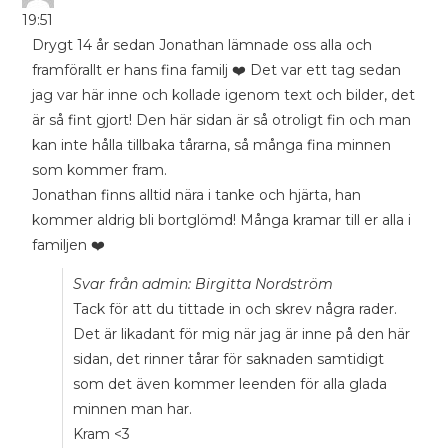
19:51
Drygt 14 år sedan Jonathan lämnade oss alla och
framförallt er hans fina familj ❤️ Det var ett tag sedan
jag var här inne och kollade igenom text och bilder, det
är så fint gjort! Den här sidan är så otroligt fin och man
kan inte hålla tillbaka tårarna, så många fina minnen
som kommer fram.
Jonathan finns alltid nära i tanke och hjärta, han
kommer aldrig bli bortglömd! Många kramar till er alla i
familjen ❤️
Svar från admin: Birgitta Nordström
Tack för att du tittade in och skrev några rader.
Det är likadant för mig när jag är inne på den här
sidan, det rinner tårar för saknaden samtidigt
som det även kommer leenden för alla glada
minnen man har.
Kram <3