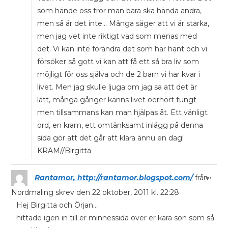
som hände oss tror man bara ska hända andra,
men så är det inte... Många säger att vi är starka,
men jag vet inte riktigt vad som menas med
det. Vi kan inte förändra det som har hänt och vi
försöker så gott vi kan att få ett så bra liv som
möjligt för oss själva och de 2 barn vi har kvar i
livet. Men jag skulle ljuga om jag sa att det är
lätt, många gånger känns livet oerhört tungt
men tillsammans kan man hjälpas åt. Ett vänligt
ord, en kram, ett omtänksamt inlägg på denna
sida gör att det går att klara ännu en dag!
KRAM//Birgitta
...
Rantamor, http://rantamor.blogspot.com/
från
Nordmaling
skrev den
22 oktober, 2011
kl.
22:28
Hej Birgitta och Örjan...
hittade igen in till er minnessida över er kära son som så