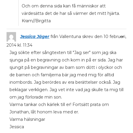
Och om denna sida kan få människor att
värdesätta det de har så värmer det mitt hjärta.
Kram//Birgitta
...
Jessica Jäger
från
Vallentuna
skrev den
10 februari,
2014
kl.
11:34
Jag sökte efter sångtexten till "Jag ser" som jag ska
sjunga på en begravning och kom in på er sida. Jag har
sjungit på begravningar av barn som dött i olyckor och
de barnen och familjerna bär jag med mig för alltid
inombords. Jag berördes av era berättelser också. Jag
beklagar verkligen. Jag vet inte vad jag skulle ta mig till
om jag förlorade min son.
Varma tankar och kärlek till er! Fortsätt prata om
Jonathan, låt honom leva med er.
Varma hälsningar
Jessica