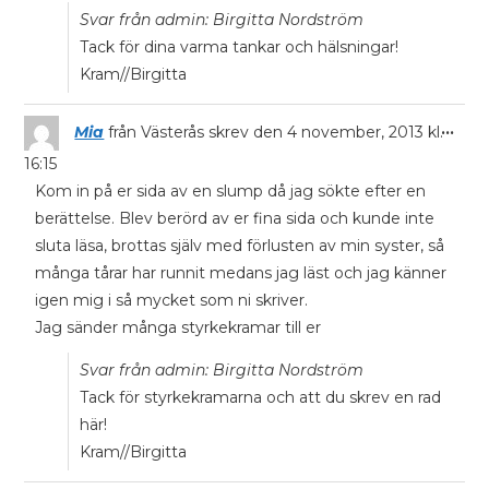
Svar från admin: Birgitta Nordström
Tack för dina varma tankar och hälsningar!
Kram//Birgitta
...
Mia
från
Västerås
skrev den
4 november, 2013
kl.
16:15
Kom in på er sida av en slump då jag sökte efter en
berättelse. Blev berörd av er fina sida och kunde inte
sluta läsa, brottas själv med förlusten av min syster, så
många tårar har runnit medans jag läst och jag känner
igen mig i så mycket som ni skriver.
Jag sänder många styrkekramar till er
Svar från admin: Birgitta Nordström
Tack för styrkekramarna och att du skrev en rad
här!
Kram//Birgitta