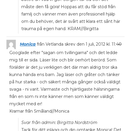
måste den få göra! Hoppas att du får stöd från
familj och vänner men även professionell hjälp
om du behöver, det är svårt att klara ett sånt här
trauma på egen hand. KRAM//Birgitta
...
Monica
från
Vetlanda
skrev den
1 juli, 2012
kl.
11:40
Googlade efter "sagan om tvillingarna" och det ledde
mig till er sida. Läser lite och blir oerhört berörd. Som
förälder är det ju verkligen det där man aldrig tror ska
kunna hända ens barn. Jag läser och gråter och tänker
på hur starka - och säkert många gånger också väldigt
svaga - ni varit. Varmaste och hjärtligaste hälsningarna
från en som ni inte känner men som känner väldigt
mycket med er!
Kramar från Småland//Monica
Svar från admin: Birgitta Nordström
Tack för ditt inlägg och din omtanke Monica! Det