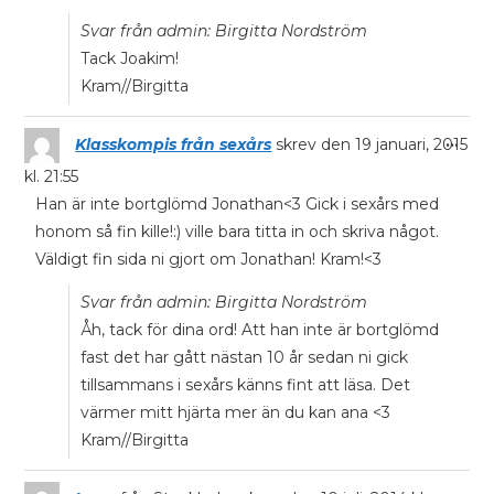
Svar från admin: Birgitta Nordström
Tack Joakim!
Kram//Birgitta
...
Klasskompis från sexårs
skrev den
19 januari, 2015
kl.
21:55
Han är inte bortglömd Jonathan<3 Gick i sexårs med
honom så fin kille!:) ville bara titta in och skriva något.
Väldigt fin sida ni gjort om Jonathan! Kram!<3
Svar från admin: Birgitta Nordström
Åh, tack för dina ord! Att han inte är bortglömd
fast det har gått nästan 10 år sedan ni gick
tillsammans i sexårs känns fint att läsa. Det
värmer mitt hjärta mer än du kan ana <3
Kram//Birgitta